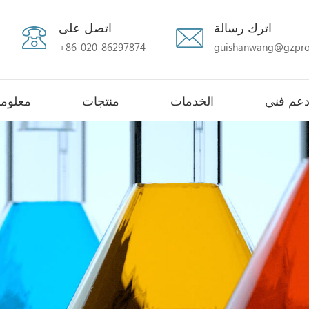
اترك رسالة
اتصل على
+86-020-86297874
guishanwang@gzpro
عم فني
الخدمات
منتجات
معلوما