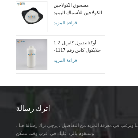
مسحوق الكولاجين
الكولاجين للأسماك الببتيد
قراءة المزيد
1،2-أوكتانيديول كابريل
جلايكول كاس رقم 1117-
86-8
قراءة المزيد
اترك رسالة
تنا وترغب في معرفة المزيد من التفاصيل ، يرجى ترك رسالة هنا ،
وسنقوم بالرد عليك في أقرب وقت ممكن