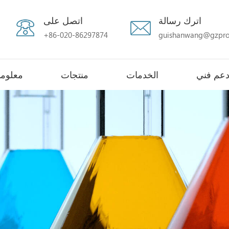
اترك رسالة
اتصل على
+86-020-86297874
guishanwang@gzpro
عم فني
الخدمات
منتجات
معلوما