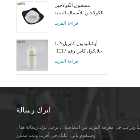
مسحوق الكولاجين
الكولاجين للأسماك الببتيد
قراءة المزيد
1،2-أوكتانيديول كابريل
جلايكول كاس رقم 1117-
86-8
قراءة المزيد
اترك رسالة
تنا وترغب في معرفة المزيد من التفاصيل ، يرجى ترك رسالة هنا ،
وسنقوم بالرد عليك في أقرب وقت ممكن